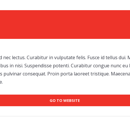
Care Services We
 nec lectus. Curabitur in vulputate felis. Fusce id tellus dui
cibus in nisi. Suspendisse potenti. Curabitur congue nunc eu l
 pulvinar consequat. Proin porta laoreet tristique. Maecenas 
e.
GO TO WEBSITE