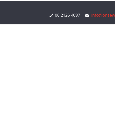
06 2126 4097
info@onzewi