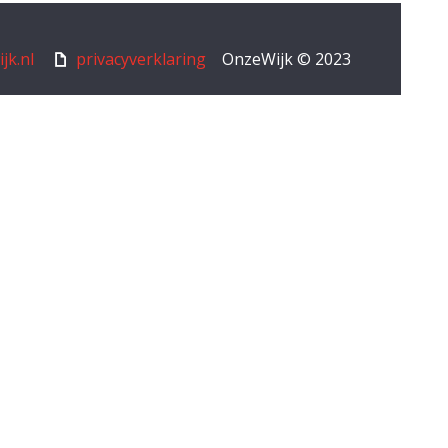
jk.nl
privacyverklaring
OnzeWijk © 2023