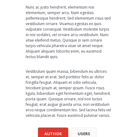
Nunc ac justo hendrerit, elementum nisi
elementum, semper arcu. Nam egestas
pellentesque hendrerit. Sed elementum risus sed
vestibulum ornare. Vivamus egestas ex quis
vulputate consequat. Vestibulum molestie turpis
in nisi sodales, vel ornare arcu vestibulum. Nunc
vitae eleifend metus. Quisque in sem ornare
turpis vehicula pharetra vitae sit amet neque.
Aliquam aliquam lobortis enim, eu euismod
lectus blandit quis.
Vestibulum quam massa, bibendum eu ultrices
et, semper et erat. Sed porttitor felis ac dolor
fringilla feugiat. Aliquam et odio vehicula,
tincidunt ipsum at, semper ipsum. Fusce risus
ligula, bibendum eget fermentum eget, hendrerit
porta quam. Quisque ornare, nisl non luctus
feugiat, erat augue gravida urna, non vestibulum
eros neque condimentum leo. Sed lacinia felis vel
vehicula placerat. Fusce euismod pulvinar varius.
AUTHOR
USERS