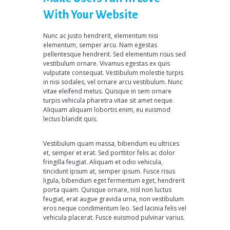
With Your Website
Nunc ac justo hendrerit, elementum nisi
elementum, semper arcu. Nam egestas
pellentesque hendrerit. Sed elementum risus sed
vestibulum ornare. Vivamus egestas ex quis
vulputate consequat. Vestibulum molestie turpis
in nisi sodales, vel ornare arcu vestibulum. Nunc
vitae eleifend metus. Quisque in sem ornare
turpis vehicula pharetra vitae sit amet neque.
Aliquam aliquam lobortis enim, eu euismod
lectus blandit quis.
Vestibulum quam massa, bibendum eu ultrices
et, semper et erat. Sed porttitor felis ac dolor
fringilla feugiat. Aliquam et odio vehicula,
tincidunt ipsum at, semper ipsum. Fusce risus
ligula, bibendum eget fermentum eget, hendrerit
porta quam. Quisque ornare, nisl non luctus
feugiat, erat augue gravida urna, non vestibulum
eros neque condimentum leo. Sed lacinia felis vel
vehicula placerat. Fusce euismod pulvinar varius.