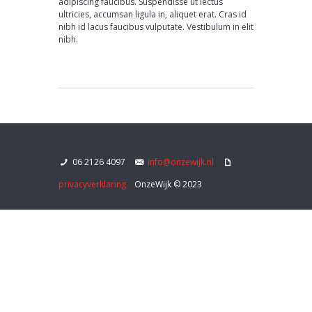
adipiscing faucibus. Suspendisse ut lectus
ultricies, accumsan ligula in, aliquet erat. Cras id
nibh id lacus faucibus vulputate. Vestibulum in elit
nibh.
06 2126 4097
info@onzewijk.nl
privacyverklaring
OnzeWijk © 2023