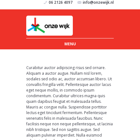
06 2126 4097
info@onzewijk.nl
MENU
Photo
graph
Curabitur auctor adipiscing risus sed ornare.
Aliquam a auctor augue. Nullam nisl lorem,
y
sodales sed odio ac, auctor accumsan libero. Ut
Webs
convallis fringilla velit. Pellentesque auctor lacus
eget neque mollis, in commodo ipsum
ite
condimentum. Curabitur ultrices magna quis
quam dapibus feugiat et malesuada tellus.
Mauris ac congue nulla. Suspendisse porttitor
lectus eget tincidunt fermentum. Pellentesque
venenatis felis in malesuada faucibus. Nunc
facilisis neque non neque pellentesque, ut lacinia
nibh tristique. Sed non sagittis augue. Sed
aliquam pulvinar imperdiet. Nulla euismod