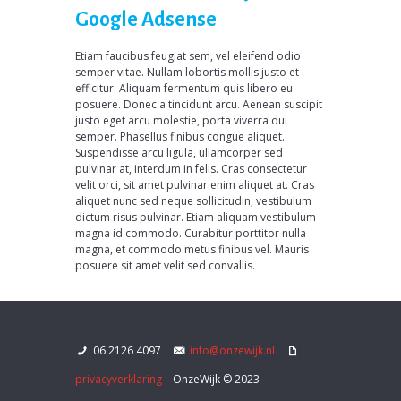
Google Adsense
Etiam faucibus feugiat sem, vel eleifend odio
semper vitae. Nullam lobortis mollis justo et
efficitur. Aliquam fermentum quis libero eu
posuere. Donec a tincidunt arcu. Aenean suscipit
justo eget arcu molestie, porta viverra dui
semper. Phasellus finibus congue aliquet.
Suspendisse arcu ligula, ullamcorper sed
pulvinar at, interdum in felis. Cras consectetur
velit orci, sit amet pulvinar enim aliquet at. Cras
aliquet nunc sed neque sollicitudin, vestibulum
dictum risus pulvinar. Etiam aliquam vestibulum
magna id commodo. Curabitur porttitor nulla
magna, et commodo metus finibus vel. Mauris
posuere sit amet velit sed convallis.
06 2126 4097
info@onzewijk.nl
privacyverklaring
OnzeWijk © 2023